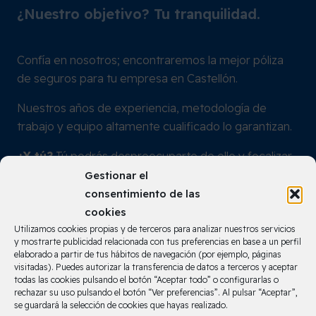
¿Nuestro objetivo? Tu tranquilidad.
Confía en nosotros; encontraremos la mejor póliza
de seguros para tu empresa en Castellón.
Nuestros años de experiencia, metodología de
trabajo y equipo altamente cualificado lo garantizan.
¿Y tú?
Tú podrás despreocuparte de ello y focalizar
tus esfuerzos y tiempo en otras cuestiones de tu
Gestionar el
proyecto.
consentimiento de las
cookies
Utilizamos cookies propias y de terceros para analizar nuestros servicios
y mostrarte publicidad relacionada con tus preferencias en base a un perfil
elaborado a partir de tus hábitos de navegación (por ejemplo, páginas
visitadas). Puedes autorizar la transferencia de datos a terceros y aceptar
todas las cookies pulsando el botón “Aceptar todo” o configurarlas o
rechazar su uso pulsando el botón “Ver preferencias”. Al pulsar “Aceptar”,
se guardará la selección de cookies que hayas realizado.