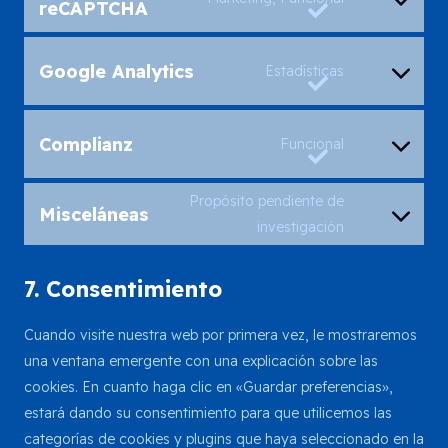
reCAPTCHA
to
fonts
service
Consent
google-
Google Analytics
Estadísticas
to
recaptcha
service
Consent
google-
Complianz
Funcional
to
analytics
service
Propósito pendiente de
complianz
Misceláneas
Consent
investigación
to
service
7. Consentimiento
misceláneas
Cuando visite nuestra web por primera vez, le mostraremos
una ventana emergente con una explicación sobre las
cookies. En cuanto haga clic en «Guardar preferencias»,
estará dando su consentimiento para que utilicemos las
categorías de cookies y plugins que haya seleccionado en la