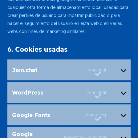
cualquier otra forma de almacenamiento local, usadas para
crear perfiles de usuario para mostrar publicidad o para
hacer el seguimiento del usuario en esta web o en varias
webs con fines de marketing similares.
6. Cookies usadas
Consent
Join.chat
Funcional
to
service
Consent
join.chat
WordPress
Funcional
to
service
Consent
wordpress
Google Fonts
Marketing
to
service
Consent
Google
google-
Marketing, Funcional